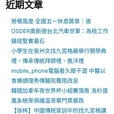
近期文章
勞模風度·全國五一休息獎章｜張
OSDER奧斯德台北汽車世軍：為核工作
鑄就堅實基石
小學生在泉州文找九宮格廟舉行開學典
禮，傳承傳統拜師禮、進泮禮
mobile_phone電腦看久眼干澀 中醫以
食療調理秀傳醫院費用改良
韓國加拿年夜世界杯小組賽落敗 洛杉億
嵐系統傢俱磯溫哥華門票暴跌
【徐梓】中國傳統家訓中的找九宮格講