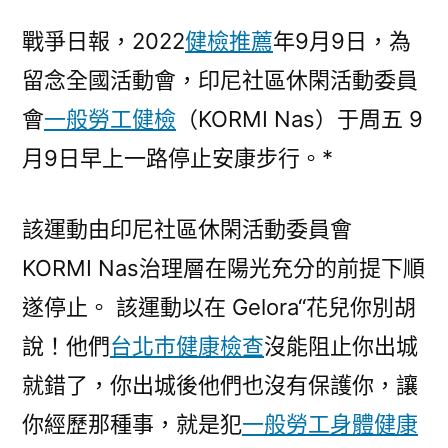
印
戰爭日報，2022
健檢推薦
年9月9日，為
尼
留念全國活動會，印尼社區休閑活動委員
社
區
會
一般勞工健檢
（KORMI Nas）于周五 9
休
月9日早上一路停止安康步行。*
閑
活
動
該運動由印尼社區休閑活動委員會
委
KORMI Nas治理層在陽光充分的前提下順
員
會
遂停止。 該運動以在 Gelora“花兒你別胡
舉
說！他們
台北巿健康檢查
沒能阻止你出城
辦
就錯了，你出城後他們也沒有保護你，讓
結
合
你經歷那種事，就是犯
一般勞工身體健康
安