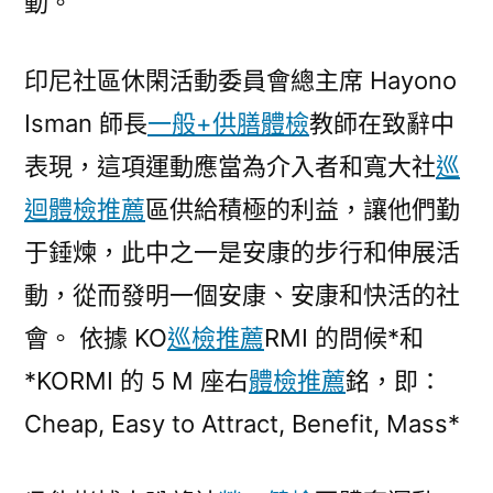
動。
印尼社區休閑活動委員會總主席 Hayono
Isman 師長
一般+供膳體檢
教師在致辭中
表現，這項運動應當為介入者和寬大社
巡
迴體檢推薦
區供給積極的利益，讓他們勤
于錘煉，此中之一是安康的步行和伸展活
動，從而發明一個安康、安康和快活的社
會。 依據 KO
巡檢推薦
RMI 的問候*和
*KORMI 的 5 M 座右
體檢推薦
銘，即：
Cheap, Easy to Attract, Benefit, Mass*