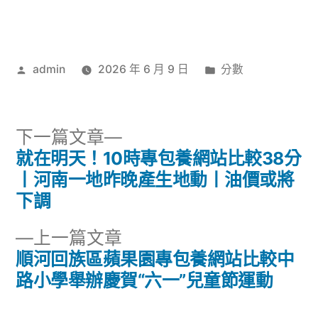
作
分
admin
2026 年 6 月 9 日
分數
者:
類:
下
下一篇文章
一
就在明天！10時專包養網站比較38分
文
篇
丨河南一地昨晚產生地動丨油價或將
章
文
下調
章:
導
下
上一篇文章
一
順河回族區蘋果園專包養網站比較中
覽
篇
路小學舉辦慶賀“六一”兒童節運動
文