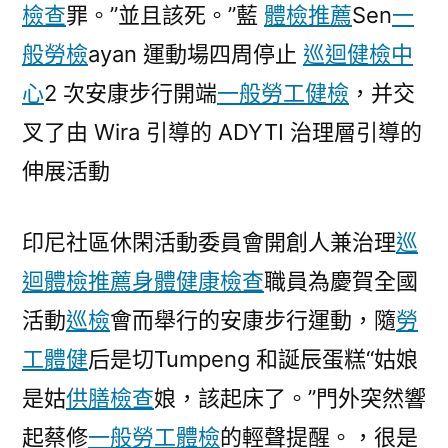
檢查
罪。”並且該死。”藍
體檢推薦
Sen
一
康
步
般勞檢
ayan 運動場四周停止
巡迴健檢中
秀
心
2 次安康步行開端
一般勞工健檢
，并交
傳
叉了由 Wira 引導的 ADYTI 治理層引導的
醫
院
伸展活動
勞
檢
印尼社區休閑活動委員會開創人兼治理
巡
行
運
迴體檢推薦
身體健康檢查
職員為慶賀全國
動。〉
活動
巡檢
會而舉行的安康步行運動，隨
勞
工體健
后是切Tumpeng 和誕辰蛋糕“姑娘
是姑
供膳檢查
娘，該起床了。”門外突然響
起蔡修
一般勞工體檢
的輕聲提醒。，很是