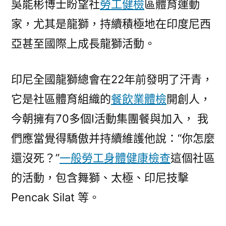
吳能彬博士盼望社
勞工健檢
區體育運動
家，尤其是龍獅，持續積極地在印度尼西
亞甚至國際上成長龍獅活動。
印尼全國龍獅總會在22年前發明了汗青，
它是社區體育組織的
餐飲業體檢
開創人，
今朝擁有70多個I活動集團餐與加入， 我
們應當覺得驕傲并持續維護他說：“你怎麼
還沒死？”
一般勞工身體健康檢查
這個社區
的活動，包含舞獅、太極、印尼技擊
Pencak Silat 等。