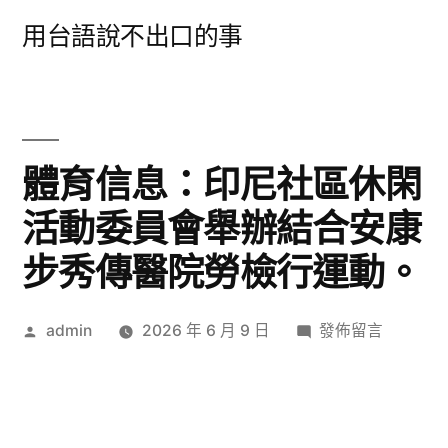
跳
用台語說不出口的事
至
主
要
內
體育信息：印尼社區休閑
容
活動委員會舉辦結合安康
步秀傳醫院勞檢行運動。
作
在
admin
2026 年 6 月 9 日
發佈留言
者:
〈體
育
信
息：