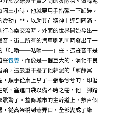
色介於灰綠與土黃之間的發酵物。這蒜泥
每隔三小時，他就要用手指彈一下缸邊，
的震動」**，以助其在精神上達到圓滿。
進行心靈交流時，外面的世界開始發出一
聲音。街上所有的汽車喇叭同時發出了一
的「咕嚕——咕嚕——」聲。這聲音不是
笛聲
包養
，而像是一個巨大的、消化不良
眉頭，這嚴重干擾了他蒜泥的「寧靜冥
竟，順手從桌上拿了一張髒兮兮的，印著
生紙，塞進口袋以備不時之需。他一腳踏
象震驚了。整條城市的主幹道上，數百個
邊，從高架橋到巷弄口，全部變成了綠