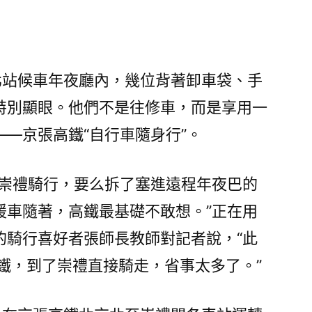
元，
專
包
養
京北站候車年夜廳內，幾位背著卸車袋、手
網
特別顯眼。他們不是往修車，而是享用一
心
得
—京張高鐵“自行車隨身行”。
自
行
往崇禮騎行，要么拆了塞進遠程年夜巴的
車
跟
援車隨著，高鐵最基礎不敢想。”正在用
我
的騎行喜好者張師長教師對記者說，“此
一
路
鐵，到了崇禮直接騎走，省事太多了。”
上
高