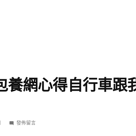
專包養網心得自行車跟
在
日
發佈留言
〈“88