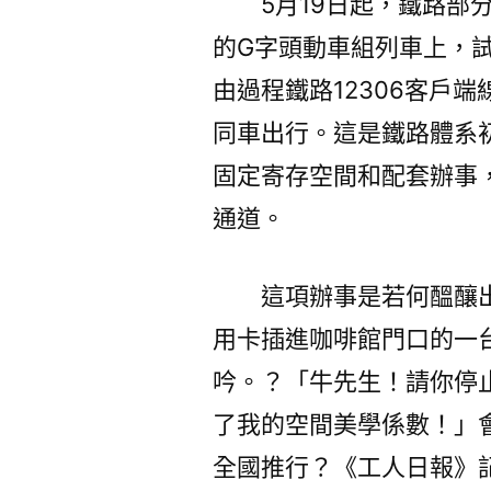
5月19日起，鐵路
的G字頭動車組列車上，試
由過程鐵路12306客戶
同車出行。這是鐵路體系
固定寄存空間和配套辦事
通道。
這項辦事是若何醞釀
用卡插進咖啡館門口的一
吟。？「牛先生！請你停
了我的空間美學係數！」
全國推行？《工人日報》