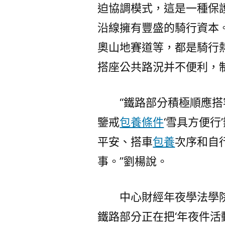
迫協調模式，這是一種保
沿線擁有豐盛的騎行資本。
奧山地賽道等，都是騎行
搭座公共路況并不便利，
“鐵路部分積極順應
鑒戒
包養條件
‘雪具方便
平安、搭車
包養
次序和自
事。”劉楊說。
中心財經年夜學法學
鐵路部分正在把‘年夜件活