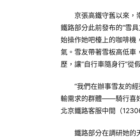
京張高鐵守舊以來，
鐵路部分此前發布的“雪具
始操作她吧檯上的咖啡機
氣。雪友帶著雪板高低車
歷，讓“自行車隨身行”從
“我們在辦事雪友的
輸需求的群體——騎行喜
北京鐵路客服中間（123
鐵路部分在調研她的