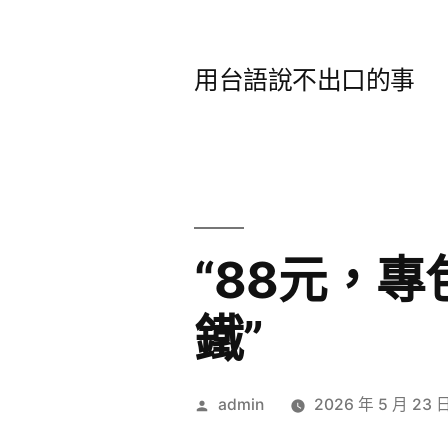
跳
至
用台語說不出口的事
主
要
內
容
“88元，
鐵”
作
admin
2026 年 5 月 23 
者: