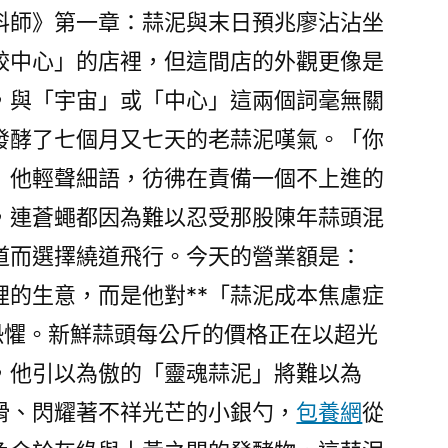
料師》第一章：蒜泥與末日預兆廖沾沾坐
餃中心」的店裡，但這間店的外觀更像是
，與「宇宙」或「中心」這兩個詞毫無關
發酵了七個月又七天的老蒜泥嘆氣。「你
」他輕聲細語，彷彿在責備一個不上進的
，連蒼蠅都因為難以忍受那股陳年蒜頭混
道而選擇繞道飛行。今天的營業額是：
裡的生意，而是他對**「蒜泥成本焦慮症
恐懼。新鮮蒜頭每公斤的價格正在以超光
，他引以為傲的「靈魂蒜泥」將難以為
滑、閃耀著不祥光芒的小銀勺，
包養網
從