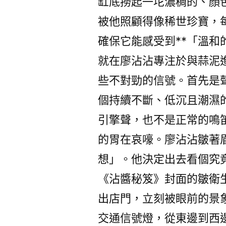
缸底撈起一坨濃稠的、顏
被他照顧得像稀世珍寶，
確保它能感受到**「溫和
就在廖沾沾專注於與蒜泥
些不對勁的信號。首先是
個持續不斷、低沉且潮濕
引擎聲，也不是正常的鳴
的胃在哀嚎。廖沾沾皺著
想」。他決定出去看個究
《沾醬秘笈》封面的皺衛
出店門，立刻被眼前的景
交通信號燈，從東邊到西