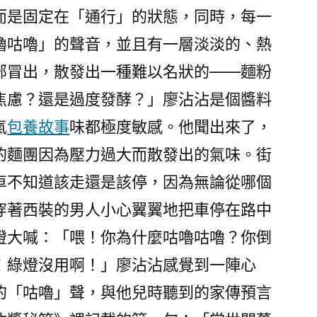
而是固定在「通行」的狀態，同時，每一
嚕咕嚕」的聲音，並且有一層淡淡的、熱
部冒出，散發出一種難以名狀的——麵粉
焦慮？還是過度發酵？」廖沾沾是個醬料
氣
包養故事
味都極度敏感。他聞出來了，
的麵團因為壓力過大而散發出的氣味。街
車不知道該走還是該停，因為無論從哪個
穿著西裝的男人小心翼翼地把車停在路中
燈大喊：「喂！你為什麼咕嚕咕嚕？你倒
！綠燈沒用啊！」廖沾沾感覺到一陣心
的「咕嚕」聲，與他兒時聽到的家傳預言