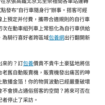
部分在京張高鐵北京北至崇禮間各車站運轉
鐵”〉
點發布“自行車隨身行”辦事。搭客可經
端線上預定并付費，攜帶合適規則的自行車
初次在動車組列車上常態化為自行車供給
，為騎行喜好者跨區域
包養網
出行翻開新
出來的？訂
包養
價貴不貴牛土豪猛地將信
台老舊自動販賣機，販賣機發出痛苦的呻
止散播金箔！你的物質波動已經嚴重破壞
會不會擠占通俗搭客的空間？將來可否在
記者停止了采訪。