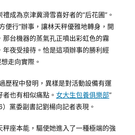
崇禮成為京津冀滑雪喜好者的“后花圃”。
方便行”辦事，讓林天秤優雅地轉身，開
，那台機器的蒸氣孔正噴出彩虹色的霧
，年夜受接待。恰是這項辦事的勝利經
假想走向實際。
經過歷程中發明，異樣是對活動設備有運
好者也有相似痛點。
女大生包養俱樂部
”
06）黨委副書記劉楊向記者表現。
天秤座本能，驅使她進入了一種極端的強