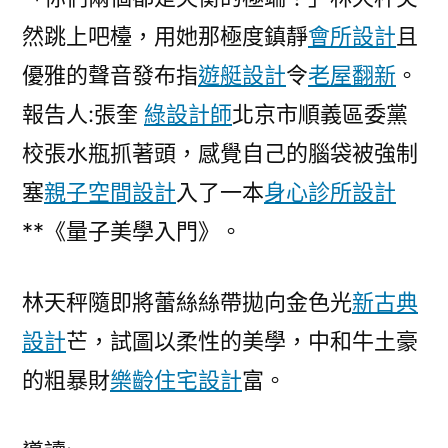
設
然跳上吧檯，用她那極度鎮靜
會所設計
且
計
關
優雅的聲音發布指
遊艇設計
令
老屋翻新
。
于
報告人:張奎
綠設計師
北京市順義區委黨
文
明
校張水瓶抓著頭，感覺自己的腦袋被強制
自
塞
親子空間設計
入了一本
身心診所設計
負
**《量子美學入門》。
的
思
慮
林天秤隨即將蕾絲絲帶拋向金色光
新古典
與
設計
芒，試圖以柔性的美學，中和牛土豪
實
踐〉
的粗暴財
樂齡住宅設計
富。