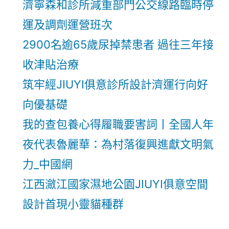
濟寧森和診所減重部門公交線路臨時停
運及調劑運營班次
2900名逾65歲尿掉禁患者 過往三年接
收津貼治療
筑牢經JIUYI俱意診所設計濟運行向好
向優基礎
我的查包養心得履職要害詞丨全國人年
夜代表魯麗華：為村落復興進獻文明氣
力_中國網
江西瀲江國家濕地公園JIUYI俱意空間
設計首現小靈貓種群