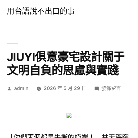
跳
用台語說不出口的事
至
主
要
內
JIUYI俱意豪宅設計關于
容
文明自負的思慮與實踐
作
在
admin
2026 年 5 月 29 日
發佈留言
者:
〈JIUYI
俱
意
豪
宅
「你們兩個都是失衡的極端！」林天秤突