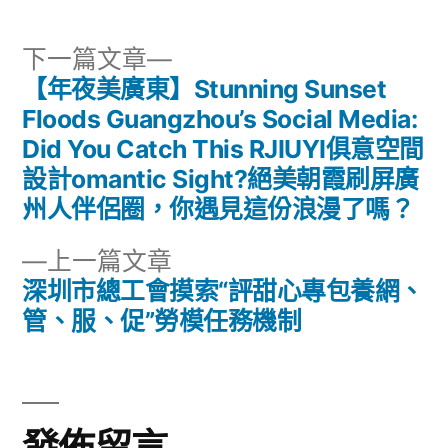
下
下一篇文章
一
【年夜美廣東】Stunning Sunset
文
篇
Floods Guangzhou’s Social Media:
章
文
Did You Catch This RJIUYI俱意空間
章:
設計omantic Sight?絕美朝霞刷屏廣
導
州人伴侶圈，你遇見這份浪漫了嗎？
覽
下
上一篇文章
一
深圳市總工會摸索“評甜心專包養網、
篇
管、服、促”勞模任務機制
文
章:
發佈留言