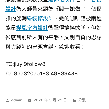
設計
為大師帶來題為《關于她做了一個優
雅的旋轉
綠裝修設計
，她的咖啡館被兩種
能量
禪風室內設計
衝擊得搖搖欲墜，但她
卻感到前所未有的平靜。文明自負的思慮
與實踐》的專題宣講。歡迎收看！
TC:jiuyi9follow8
6a186a320ab193.49839488
作
分
admin
2026 年 5 月 29 日
分數
者:
類: