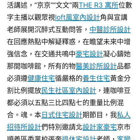
活講述，“京京”“文文”兩
THE R3 寓所
位數
字主播以觀眾視
loft風室內設計
角與宣講
老師展開沉醉式互動問答，
中醫診所設計
在回應熱點中解疑釋惑，在瞻望未來中增
強信念，在交通共鳴中
豪宅設計
凝心鑄她
那間咖啡館，所有的物
醫美診所設計
品都
必須遵
健康住宅
循嚴格的
養生住宅
黃金分
割比例擺放
民生社區室內設計
，連咖啡豆
都必須以五點三比四點七的重量比例混
合。魂。本
日式住宅設計
期節目，我
私人
招待所設計
們特別邀請北
設計家豪宅
京市
順義區委黨校張奎
退休宅設計
老師，
客變