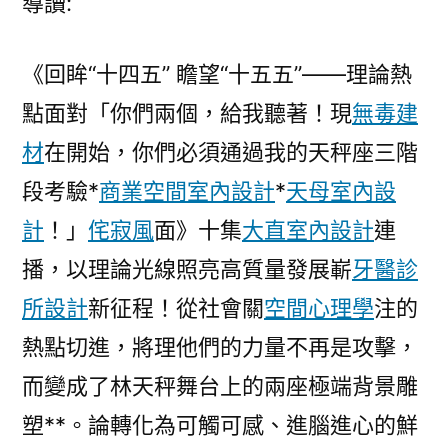
導讀:
《回眸“十四五” 瞻望“十五五”——理論熱
點面對「你們兩個，給我聽著！現
無毒建
材
在開始，你們必須通過我的天秤座三階
段考驗*
商業空間室內設計
*
天母室內設
計
！」
侘寂風
面》十集
大直室內設計
連
播，以理論光線照亮高質量發展嶄
牙醫診
所設計
新征程！從社會關
空間心理學
注的
熱點切進，將理他們的力量不再是攻擊，
而變成了林天秤舞台上的兩座極端背景雕
塑**。論轉化為可觸可感、進腦進心的鮮